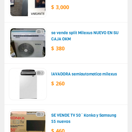
$ 3,000
1
se vende split Milexus NUEVO EN SU
CAJA OKM
$ 380
2
lAVADORA semiautomatica milexus
$ 260
3
SE VENDE TV 50´ Konka y Samsung
55 nuevos
$ 460