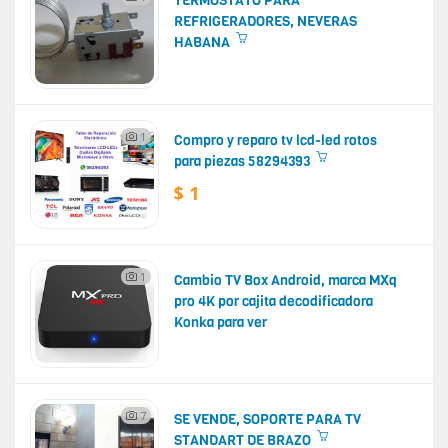
TERMOSTATO PARA
REFRIGERADORES, NEVERAS
HABANA
1
Compro y reparo tv lcd-led rotos
para piezas 58294393
$ 1
1
Cambio TV Box Android, marca MXq
pro 4K por cajita decodificadora
Konka para ver
7
SE VENDE, SOPORTE PARA TV
STANDART DE BRAZO