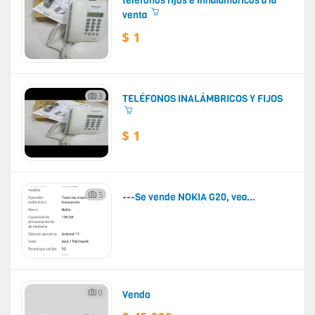
teléfonos fijos e inhalambricos a la
venta
$ 1
3
TELÉFONOS INALÁMBRICOS Y FIJOS
$ 1
5
---Se vende NOKIA G20, vea...
0
Vendo