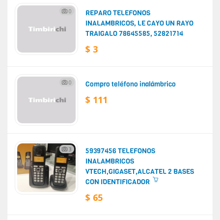
0
REPARO TELEFONOS
INALAMBRICOS, LE CAYO UN RAYO
TRAIGALO 78645585, 52821714
$ 3
0
Compro teléfono inalámbrico
$ 111
3
59397456 TELEFONOS
INALAMBRICOS
VTECH,GIGASET,ALCATEL 2 BASES
CON IDENTIFICADOR
$ 65