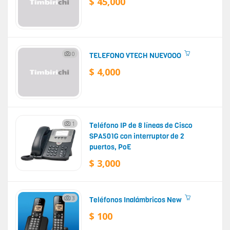
$ 45,000
0
TELEFONO VTECH NUEVOOO
$ 4,000
1
Teléfono IP de 8 líneas de Cisco
SPA501G con interruptor de 2
puertos, PoE
$ 3,000
3
Teléfonos Inalámbricos New
$ 100