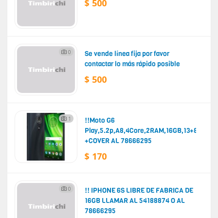
$ 500
0
Se vende línea fija por favor
contactar lo más rápido posible
$ 500
1
!!Moto G6
Play,5.2p,A8,4Core,2RAM,16GB,13+8MP,Hu
+COVER AL 78666295
$ 170
0
!! IPHONE 6S LIBRE DE FABRICA DE
16GB LLAMAR AL 54188874 O AL
78666295