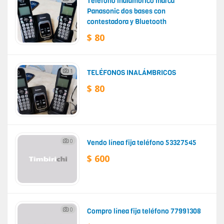
Teléfono inalámbrico marca
Panasonic dos bases con
contestadora y Bluetooth
$ 80
1
TELÉFONOS INALÁMBRICOS
$ 80
0
Vendo línea fija teléfono 53327545
$ 600
0
Compro línea fija teléfono 77991308