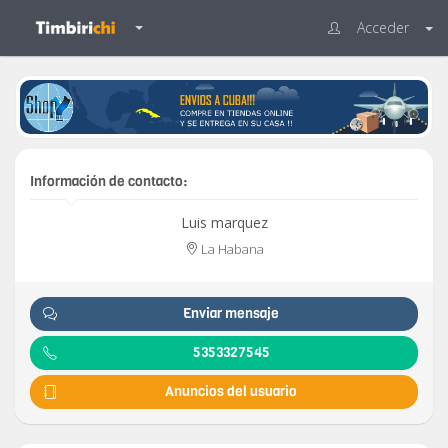
Acceder
Información de contacto:
Luis marquez
La Habana
Enviar mensaje
5353327545
Anuncios del usuario