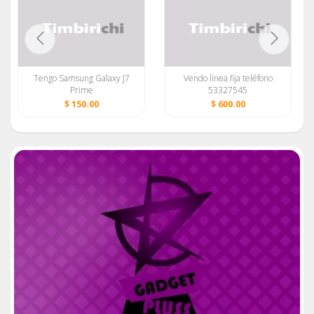
Tengo Samsung Galaxy J7
Vendo línea fija teléfono
Prime
53327545
$ 150.00
$ 600.00