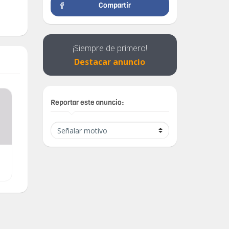
Compartir
¡Siempre de primero!
Destacar anuncio
Reportar este anuncio:
DVD y VHS
Aspiradora Stanley de 5
galones.
$ 500.00
$ 180.00