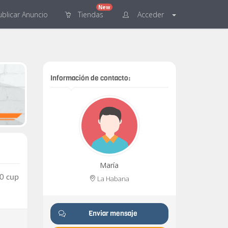
New
blicar
Anuncio
Tiendas
Acceder
Información de contacto:
María
00 cup
La Habana
Enviar mensaje