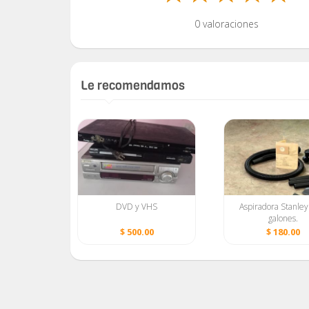
0 valoraciones
Le recomendamos
 carne
DVD y VHS
Aspiradora Stanley
galones.
0
$ 500.00
$ 180.00