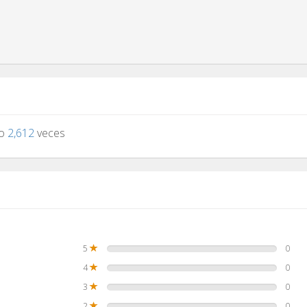
to
2,612
veces
5
0
4
0
3
0
2
0