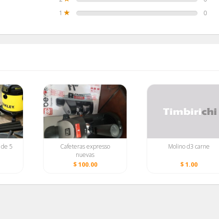
1
0
 de 5
Cafeteras expresso
Molino d3 carne
nuevas
$ 100.00
$ 1.00