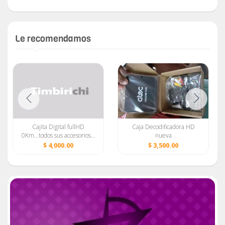
Le recomendamos
Cajita Digital fullHD
Caja Decodificadora HD
0Km...todos sus accesorios...
nueva
$ 4,000.00
$ 3,500.00