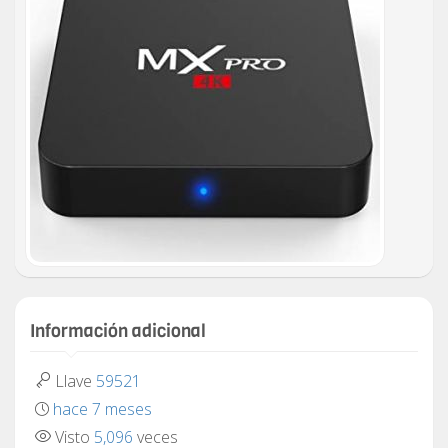
Información adicional
Llave
59521
hace 7 meses
Visto
5,096
veces