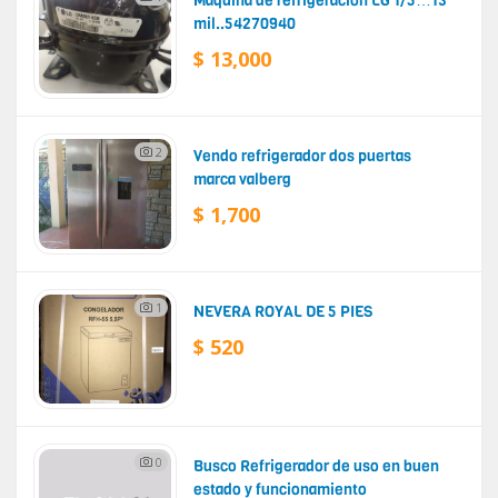
Máquina de refrigeración LG 1/5…13
mil..54270940
$ 13,000
2
Vendo refrigerador dos puertas
marca valberg
$ 1,700
1
NEVERA ROYAL DE 5 PIES
$ 520
0
Busco Refrigerador de uso en buen
estado y funcionamiento