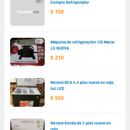
0
Compro Refrigerador
$ 150
1
Máquina de refrigeración 1/6 Marca
LG NUEVA
$ 210
2
Nevera RCA 5.4 pies nueva en caja,
luz LED
$ 550
1
Nevera Konka de 5 pies nueva en
caja