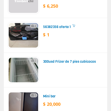
$ 6,250
4
56382356 oferta 1
$ 1
2
300usd Frizer de 7 pies cubicocos
5
Mini bar
$ 20,000