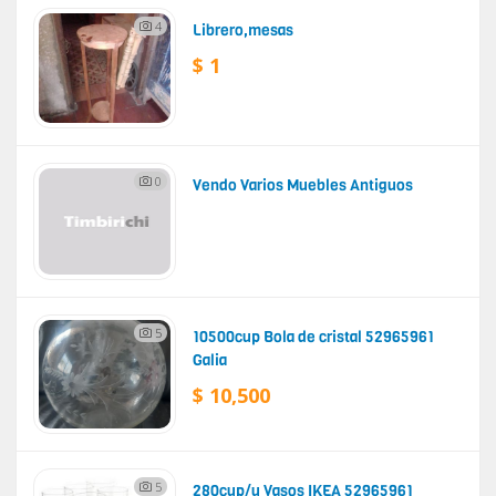
4
Librero,mesas
$ 1
0
Vendo Varios Muebles Antiguos
5
10500cup Bola de cristal 52965961
Galia
$ 10,500
5
280cup/u Vasos IKEA 52965961