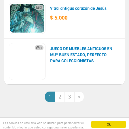
3
Vitral antiguo corazón de Jesús
$ 5,000
3
JUEGO DE MUEBLES ANTIGUOS EN
MUY BUEN ESTADO, PERFECTO
PARA COLECCIONISTAS
1
2
3
»
Las cookies de este sitio web se utilizan para personalizar el
Ok
Timbirichi
© 2026
contenido y lograr que usted consiga una mejor experiencia.