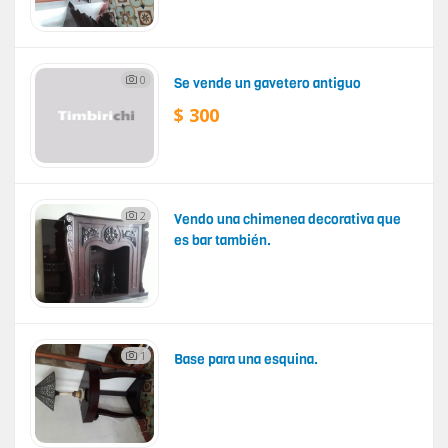
0
Se vende un gavetero antiguo
$ 300
2
Vendo una chimenea decorativa que
es bar también.
1
Base para una esquina.