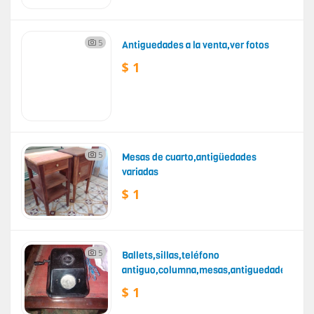
5
Antiguedades a la venta,ver fotos
$ 1
5
Mesas de cuarto,antigüedades
variadas
$ 1
5
Ballets,sillas,teléfono
antiguo,columna,mesas,antiguedades
$ 1