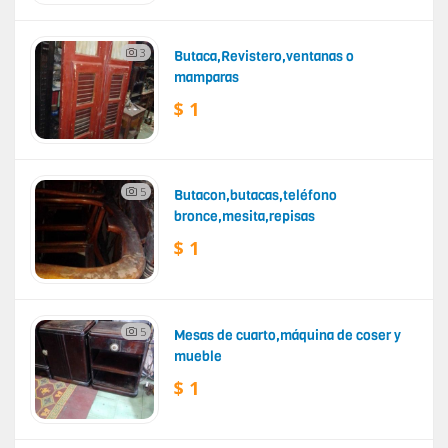
3
Butaca,Revistero,ventanas o
mamparas
$ 1
5
Butacon,butacas,teléfono
bronce,mesita,repisas
$ 1
5
Mesas de cuarto,máquina de coser y
mueble
$ 1