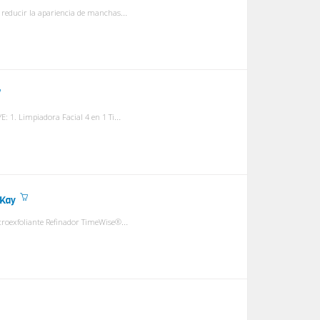
El Suero Corrector de Tono Facial TimeWise® trabaja para ayudar a reducir la apariencia de manchas oscuras, ayuda a recuperar el tono natural de la piel y logra...
Disponible en fórmula Normal a Seca y Combinada a Grasa. INCLUYE: 1. Limpiadora Facial 4 en 1 TimeWise® Age Minimize 3D®, $21 127g Limpia, exfolia, refresca y ...
 Kay
Sistema para Microexfoliación Plus TimeWise®, $43 INCLUYE: 1. Microexfoliante Refinador TimeWise® (70g) $21 2. Minimizador de Poros TimeWise® (29ml) $22 Ayuda...