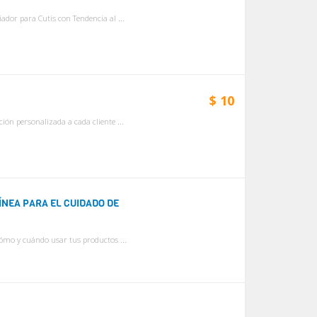
REMUEVE LAS IMPUREZAS Set de 3 productos. INCLUYE: 1. Gel Limpiador para Cutis con Tendencia al Acné Clear Proof®, $16 127g Ayuda a eliminar suciedad, grasa f...
$ 10
Todo en cuidado de la piel, cosméticos, fragancias y accesorios. Atención personalizada a cada cliente Si quieres mimar tu cutis estás en el sitio adecuado, po...
ÍNEA PARA EL CUIDADO DE
PIEL NATURALMENTE HERMOSA, TODOS LOS DÍAS Aquí explicamos cómo y cuándo usar tus productos del cuidado de la piel Mary Kay Naturally®. *Limpiador Purifican...