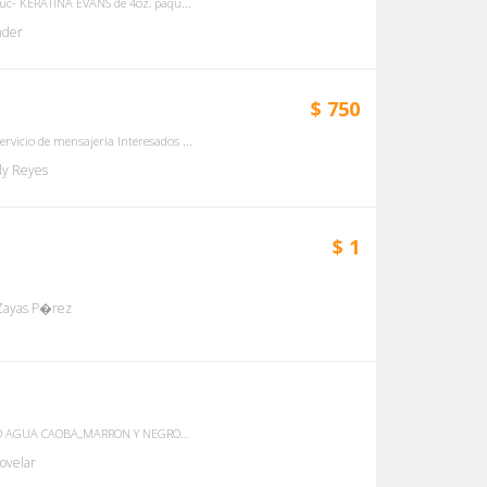
LLAMAR AL 56384558 O AL 56384557 WHATSAPP: +5356384558 -5cuc- KERATINA EVANS de 4oz, paquete sellado -55cuc- CERA FRIA GOLD DIAMOND, POMO DE 32OZ, SELLAD...
nder
$ 750
Ofertas keratinas, tintes, polvo decoloración, peróxidos. Garantía y servicio de mensajeria Interesados al 53023158...
y Reyes
$ 1
Zayas P�rez
O AGUA CAOBA,,MARRON Y NEGRO...
ovelar