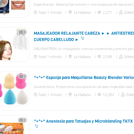
hace 1 minuto
La Habana
2,271
Edwi
3
MASAJEADOR RELAJANTE CABEZA ► ► ANTIESTRES
CUERPO CABELLUDO ►
hace 1 minuto
La Habana
2,549
Edwi
1
^•^•^ Esponja para Maquillarse Beauty Blender Vari
hace 1 minuto
La Habana
12,292
Edwi
2
^•^•^ Anestesia para Tatuajes y Microblanding TKTX 