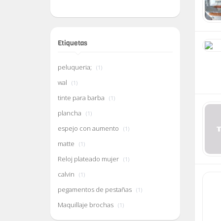
Etiquetas
peluqueria;
(1)
wal
(1)
tinte para barba
(1)
plancha
(1)
espejo con aumento
(1)
matte
(1)
Reloj plateado mujer
(1)
calvin
(1)
pegamentos de pestañas
(1)
Maquillaje brochas
(1)