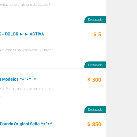
Especificación: Material:Gel anhidro + microcápsulas de liberación lenta, la naturaleza más estable Suministro de fórmulas de gel blanqueador dental anhidro ...
n
Destacado
$ 5
 - DOLOR ► ► ACTIVA
ORGASMATRON Un masajeador manual conveniente y práctico para la cabeza equipado con 12 "brazos" para un efecto realmente relajante masaje. Este tip...
n
Destacado
$ 300
os Modelos ^•^•^
Característica: Proporciona una aplicación de base impecable cada vez. Poner maquillaje como un pro-uniformemente reparte el maquillaje para que no haya áreas...
n
Destacado
$ 850
Dorada Original Sello ^•^•^