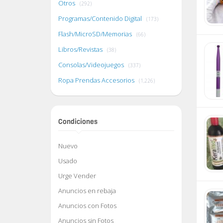
Otros
(292)
Programas/Contenido Digital
(173)
Flash/MicroSD/Memorias
(66)
Libros/Revistas
(38)
Consolas/Videojuegos
(337)
Ropa Prendas Accesorios
(1,226)
Condiciones
Nuevo
Usado
Urge Vender
Anuncios en rebaja
Anuncios con Fotos
Anuncios sin Fotos