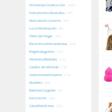
Ferretería/Construcción
(1,029)
Instrumentos Musicales
(107)
Mascotas/Accesorios
(167)
Luces/Iluminación
(86)
Útiles del Hogar
(300)
Electrónica/Herramientas
(203)
Regalos/Juguetes
(163)
Alimentos/Bebidas
(312)
Cambio de Moneda
(116)
Gastronomia/Insumos
(113)
Muebles
(608)
Baterías/Cargador
(50)
Decoración
(136)
Salud/Medicinas
(222)