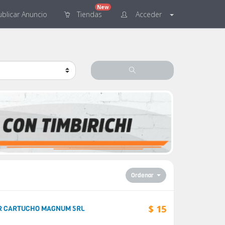
New
blicar
Anuncio
Tiendas
Acceder
Ordenar
$ 15
UAR CARTUCHO MAGNUM 5RL