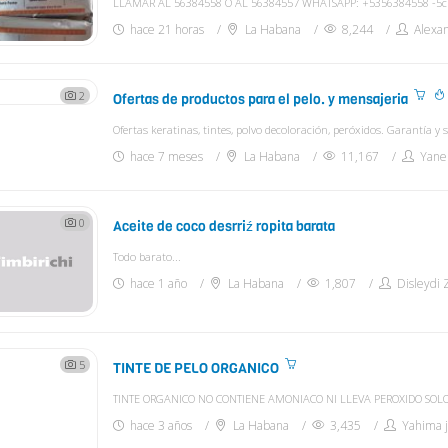
hace 21 horas
La Habana
8,244
Alexa
2
Ofertas de productos para el pelo. y mensajeria
hace 7 meses
La Habana
11,167
Yanel
0
Aceite de coco desrriź ropita barata
Todo barato...
hace 1 año
La Habana
1,807
Disleydi 
5
TINTE DE PELO ORGANICO
TINTE ORGANICO NO CONTIENE AMONIACO NI LLEVA PEROXIDO SOL
hace 3 años
La Habana
3,435
Yahima j