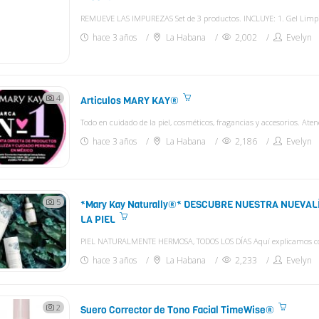
hace 3 años
La Habana
2,002
Evelyn
4
Articulos MARY KAY®
hace 3 años
La Habana
2,186
Evelyn
5
*Mary Kay Naturally®* DESCUBRE NUESTRA NUEVAL
LA PIEL
hace 3 años
La Habana
2,233
Evelyn
2
Suero Corrector de Tono Facial TimeWise®