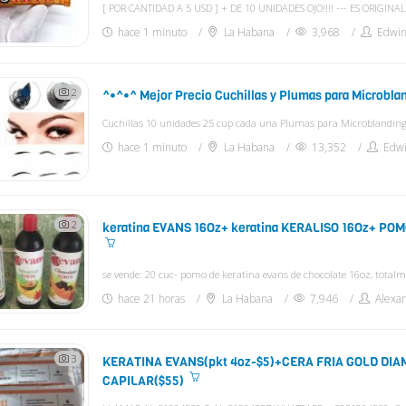
hace 1 minuto
La Habana
3,968
Edwi
2
^•^•^ Mejor Precio Cuchillas y Plumas para Microbla
Cuchillas 10 unidades 25 cup cada una Plumas para Microblanding
hace 1 minuto
La Habana
13,352
Edwi
2
keratina EVANS 16Oz+ keratina KERALISO 16Oz+ POM
hace 21 horas
La Habana
7,946
Alexa
3
KERATINA EVANS(pkt 4oz-$5)+CERA FRIA GOLD DI
CAPILAR($55)