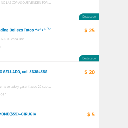
[ POR CANTIDAD A 5 USD ] + DE 10 UNIDADES OJO!!!! --- ES ORIGINAL NO LAS COPIAS QUE VENDEN POR AHI QUE NO HACEN EFECTO NI NADA . OFERTAS POR CANTIDAD MAYO...
n
Destacado
$ 25
nding Belleza Tatoo ^•^•^
 600.00 cada una...
n
Destacado
$ 20
O SELLADO, cell 56384558
se vende: 20 cuc- pomo de keratina evans de chocolate 16oz, totalmente sellado y garantizado 20 cuc- pomo de keratina evans de aguacate 16oz, totalmente sel...
nder
$ 5
AMOND($55)+CIRUGIA