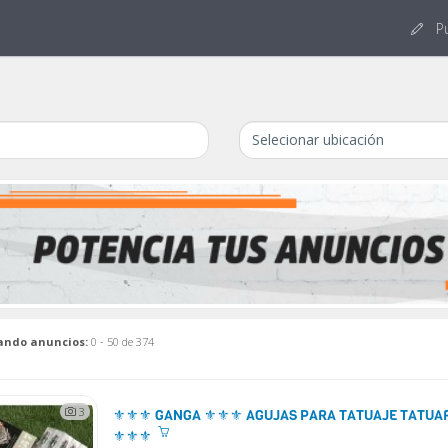
Pu
ando anuncios:
0 - 50 de 374
3
⚜️⚜️⚜️ GANGA ⚜️⚜️⚜️ AGUJAS PARA TATUAJE TAT
⚜️⚜️⚜️