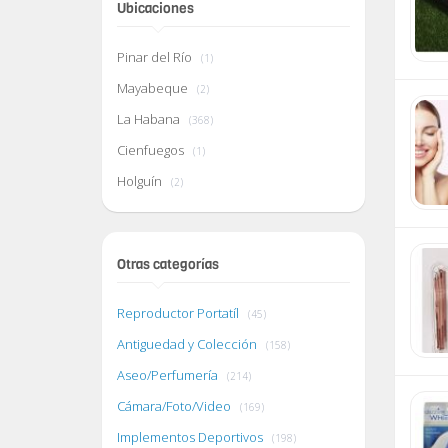
Ubicaciones
Pinar del Río
(1)
Mayabeque
(2)
La Habana
(368)
Cienfuegos
(1)
Holguín
(2)
Otras categorías
Reproductor Portatíl
(45)
Antiguedad y Colección
(158)
Aseo/Perfumería
(214)
Cámara/Foto/Video
(169)
Implementos Deportivos
(198)