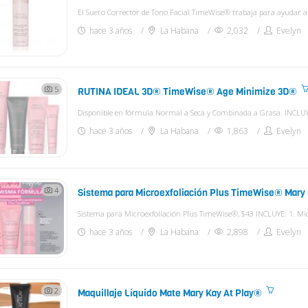
hace 3 años
La Habana
2,032
Evelyn
5
RUTINA IDEAL 3D® TimeWise® Age Minimize 3D®
hace 3 años
La Habana
1,863
Evelyn
4
Sistema para Microexfoliación Plus TimeWise® Mary
hace 3 años
La Habana
2,898
Evelyn
2
Maquillaje Líquido Mate Mary Kay At Play®