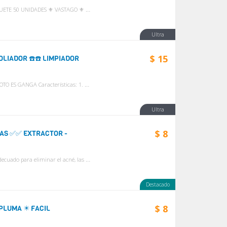
⚜️ PAQUETE 50 UNIDADES ⚜️ VASTAGO ⚜️ 1205RL ------ 15.00 ⚜️ PAQUETE 50 UNIDADES ⚜️ VASTAGO ⚜️ 1207RL ------ 15.00 ⚜️ PAQUETE 50 UNIDADES ⚜️ VASTAGO ⚜️ 1209RM ...
n
Ultra
$ 15
OLIADOR ☎️☎️ LIMPIADOR
SE REGALA CON SU COMPRA UNA MASCARILLA SUPER PRO VEA LA FOTO ES GANGA Características: 1. Restaurar la piel suave y suave 2. Exfoliar las células de la piel...
n
Ultra
$ 8
LAS ✅✅ EXTRACTOR -
✅✅ ✅✅ ✅✅ ✅✅ ✅✅ ✅✅ ✅✅ ✅✅ Especificaciones: Perfectamente adecuado para eliminar el acné, las espinillas, los puntos negros, los granos y el pustule Peque...
n
Destacado
$ 8
PLUMA ✴️ FACIL