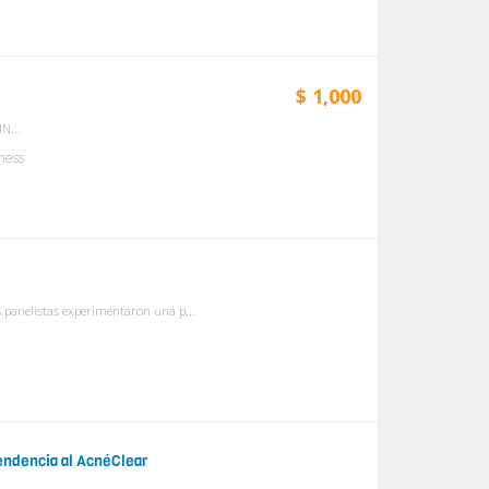
$ 1,000
N...
tness
Reafirma, ilumina y protege En un estudio clínico independiente, las panelistas experimentaron una piel más elástica y radiante en solo cuatro semanas†. Y hast...
endencia al AcnéClear