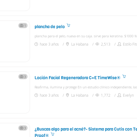
1
plancha de pelo
plancha para el pelo, nueva en su caja. sirve para keratina. $1000 M
hace 3 años
La Habana
2,513
Estilo Fi
3
Loción Facial Regeneradora C+E TimeWise®
hace 3 años
La Habana
1,772
Evelyn
3
¿Buscas algo para el acné?- Sistema para Cutis con T
Proof®