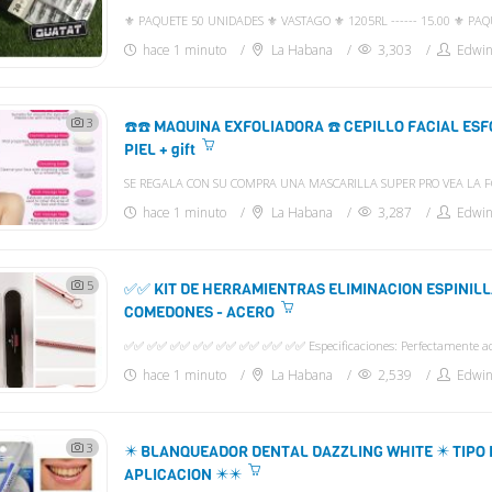
hace 1 minuto
La Habana
3,303
Edwi
3
☎️☎️ MAQUINA EXFOLIADORA ☎️ CEPILLO FACIAL ESF
PIEL + gift
hace 1 minuto
La Habana
3,287
Edwi
5
✅✅ KIT DE HERRAMIENTRAS ELIMINACION ESPINIL
COMEDONES - ACERO
hace 1 minuto
La Habana
2,539
Edwi
3
✴️ BLANQUEADOR DENTAL DAZZLING WHITE ✴️ TIPO 
APLICACION ✴️✴️