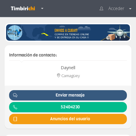
Acceder
Información de contacto:
Daynell
Camagüey
Enviar mensaje
52404230
Anuncios del usuario