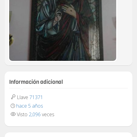
Información adicional
Llave
71371
hace 5 años
Visto
2,096
veces