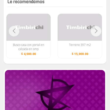
Le recomendamos
Busco casa con portal en
Terreno 397 m2
calzada en smp
$ 4,000.00
$ 15,000.00