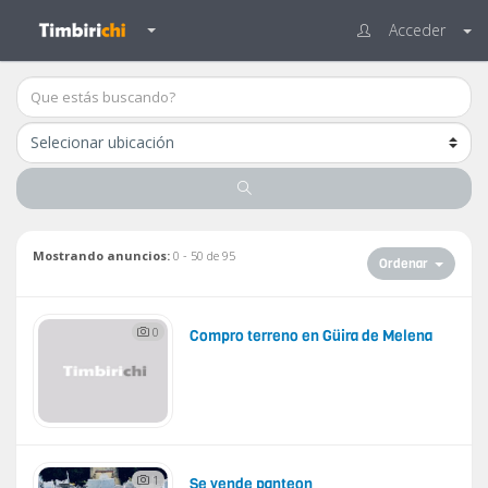
Acceder
Mostrando anuncios:
0 - 50 de 95
Ordenar
0
Compro terreno en Güira de Melena
1
Se vende panteon