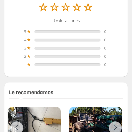
0 valoraciones
5
0
4
0
3
0
2
0
1
0
Le recomendamos