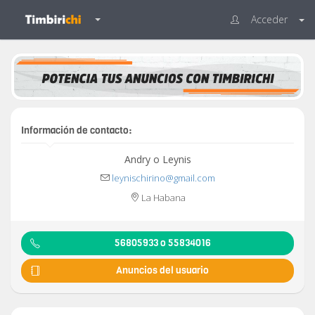
Acceder
Información de contacto:
Andry o Leynis
leynischirino@gmail.com
La Habana
56805933 o 55834016
Anuncios del usuario