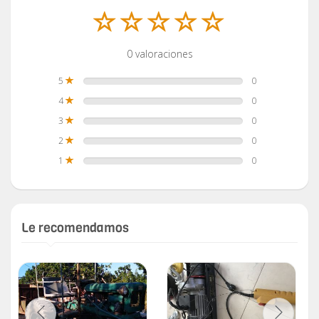
0 valoraciones
5
0
4
0
3
0
2
0
1
0
Le recomendamos