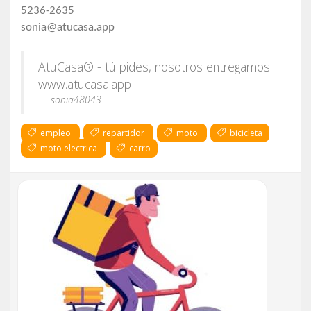
5236-2635
sonia@atucasa.app
AtuCasa® - tú pides, nosotros entregamos!
www.atucasa.app
sonia48043
empleo
repartidor
moto
bicicleta
moto electrica
carro