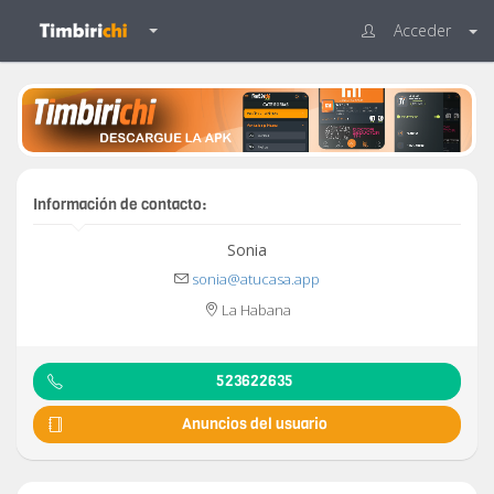
Acceder
Información de contacto:
Sonia
sonia@atucasa.app
La Habana
523622635
Anuncios del usuario