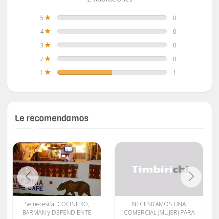
5
0
4
0
3
0
2
0
1
1
Le recomendamos
Se necesita: COCINERO,
NECESITAMOS UNA
BARMAN y DEPENDIENTE
COMERCIAL (MUJER) PARA