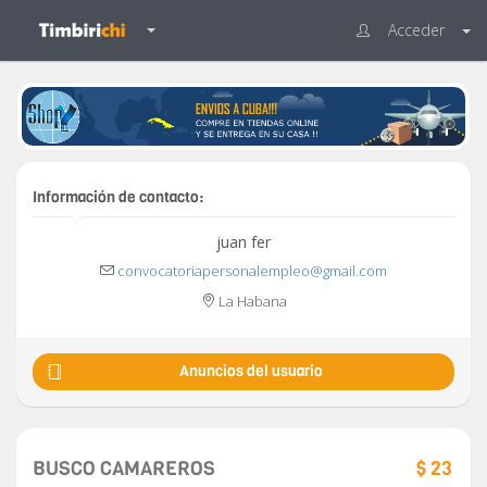
Acceder
Información de contacto:
juan fer
convocatoriapersonalempleo@gmail.com
La Habana
Anuncios del usuario
BUSCO CAMAREROS
$ 23