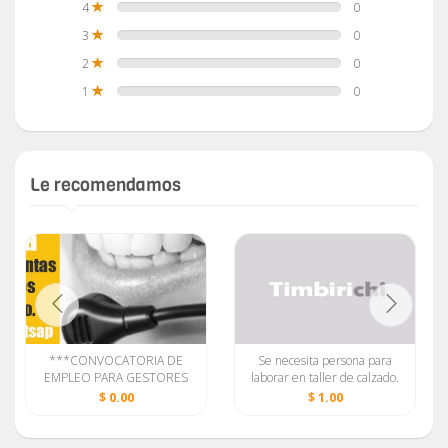
4
0
3
0
2
0
1
0
Le recomendamos
***CONVOCATORIA DE
Se necesita persona para
EMPLEO PARA GESTORES
laborar en taller de calzado.
DE VENTAS ONLINE***
$ 0.00
$ 1.00