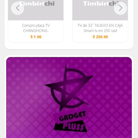
Compro placa TV
TV de 32´´ NUEVO EN CAJA
CHANGHONG.
Smart tv en 250 usd
$ 1.00
$ 250.00