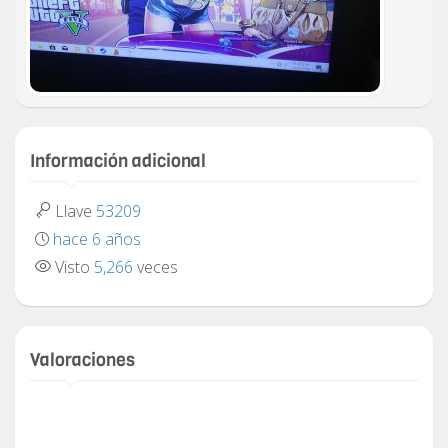
Información adicional
Llave
53209
hace 6 años
Visto
5,266
veces
Valoraciones