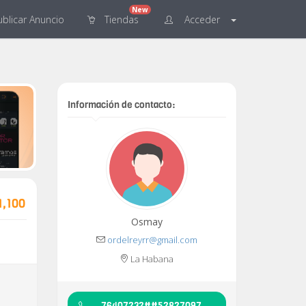
New
blicar
Anuncio
Tiendas
Acceder
Información de contacto:
1,100
Osmay
ordelreyrr@gmail.com
La Habana
76407232##52827097