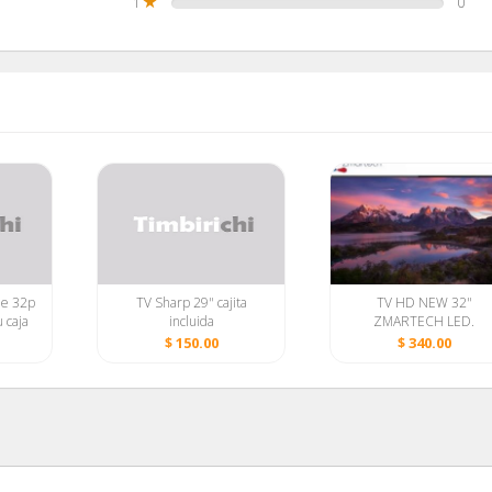
1
0
de 32p
TV Sharp 29" cajita
TV HD NEW 32"
 caja
incluida
ZMARTECH LED.
Reproduce videos,
$ 150.00
$ 340.00
ENSAMBLADO X LG/US
HDMI/ 55148368