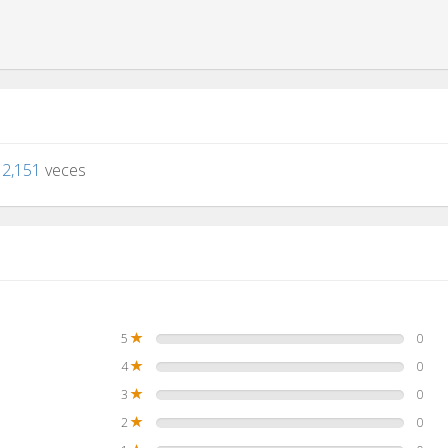
o
2,151
veces
5
0
4
0
3
0
2
0