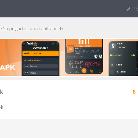
Pu
e 55 pulgadas smartv ultrahd 4k
4k
$ 
4k