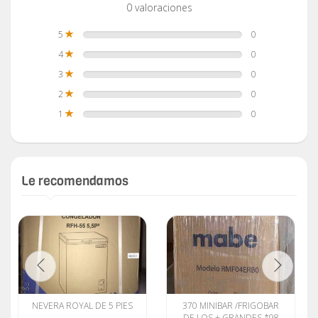
0 valoraciones
5
0
4
0
3
0
2
0
1
0
Le recomendamos
NEVERA ROYAL DE 5 PIES
370 MINIBAR /FRIGOBAR
DE LOS + GRANDES *98