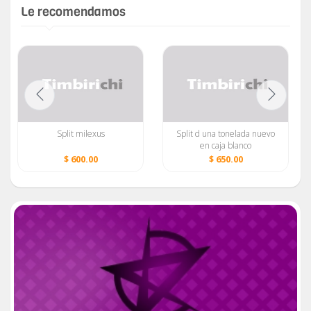
Le recomendamos
Split milexus
Split d una tonelada nuevo
en caja blanco
$ 600.00
$ 650.00