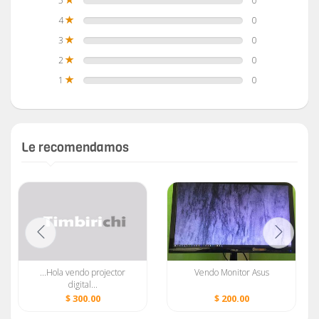
5
0
4
0
3
0
2
0
1
0
Le recomendamos
...Hola vendo projector
Vendo Monitor Asus
digital...
$ 300.00
$ 200.00