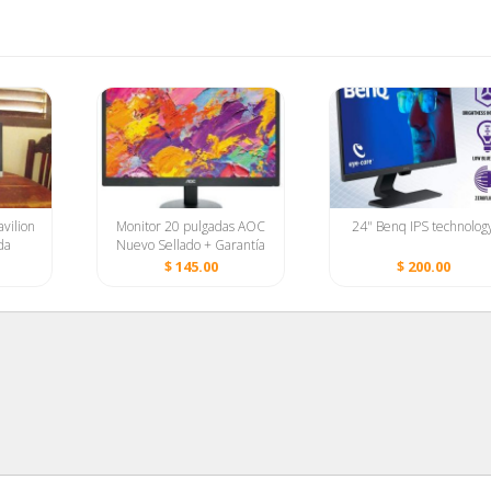
vilion
Monitor 20 pulgadas AOC
24" Benq IPS technolog
da
Nuevo Sellado + Garantía
$ 145.00
$ 200.00