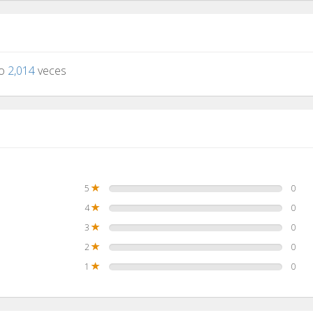
to
2,014
veces
5
0
4
0
3
0
2
0
1
0