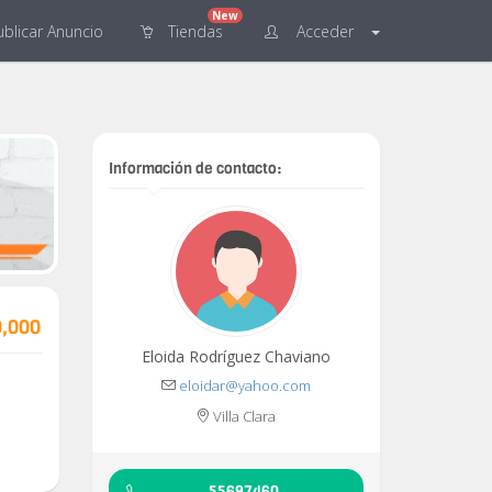
New
blicar
Anuncio
Tiendas
Acceder
Información de contacto:
0,000
Eloida Rodríguez Chaviano
eloidar@yahoo.com
Villa Clara
55697460