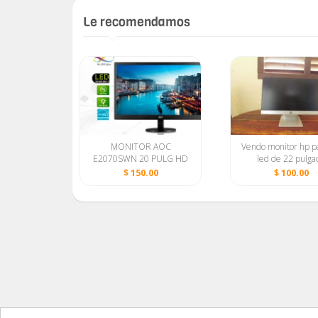
Le recomendamos
technology
MONITOR AOC
Vendo monitor hp pa
E2070SWN 20 PULG HD
led de 22 pulga
LED BACKLIGHT 1600 X
00
$ 150.00
$ 100.00
900 VGA-HDMI
/NEW/58738855