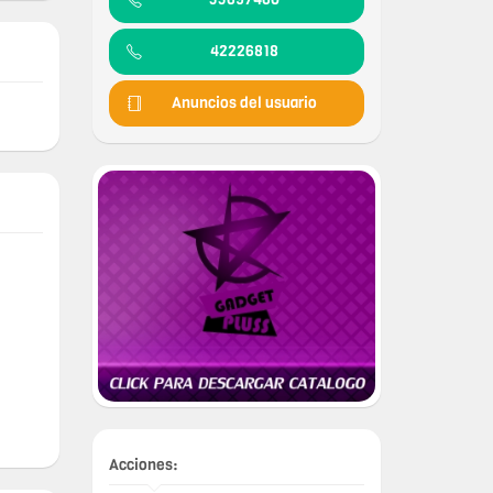
42226818
Anuncios del usuario
Acciones: