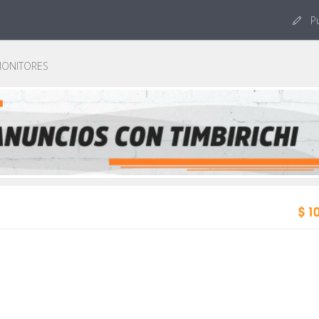
Pu
ONITORES
$ 1