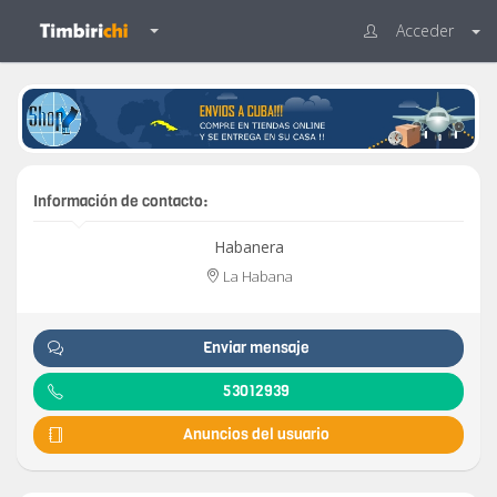
Acceder
Información de contacto:
Habanera
La Habana
Enviar mensaje
53012939
Anuncios del usuario