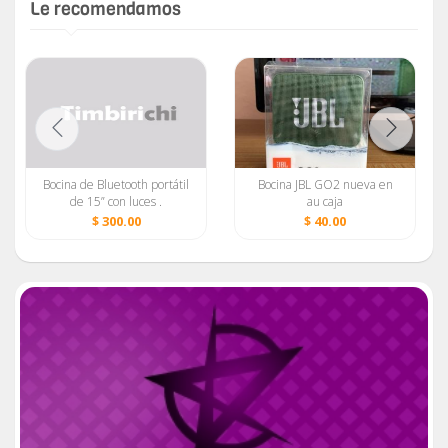
Le recomendamos
Bocina de Bluetooth portátil
Bocina JBL GO2 nueva en
de 15” con luces .
au caja
56070545 76921581
$ 300.00
$ 40.00
53012939