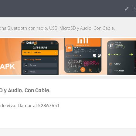
Pu
na Bluetooth con radio, USB, MicroSD y Audio. Con Cable.
D y Audio. Con Cable.
de viva. Llamar al 52867651