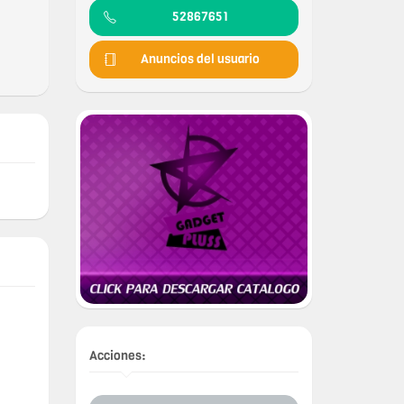
52867651
Anuncios del usuario
Acciones: