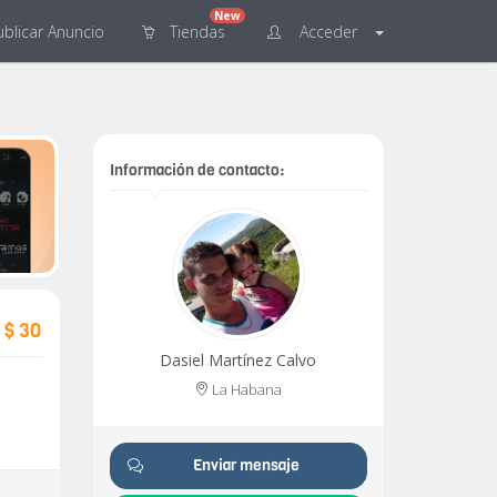
New
blicar
Anuncio
Tiendas
Acceder
Información de contacto:
$ 30
Dasiel Martínez Calvo
La Habana
Enviar mensaje