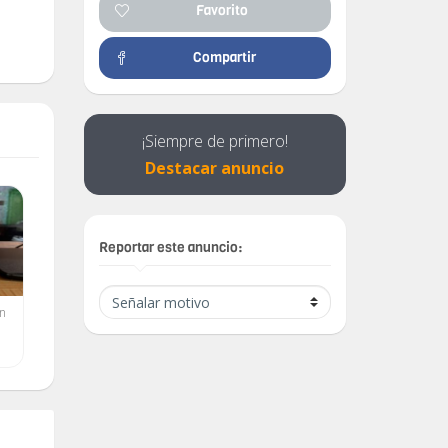
Favorito
Compartir
¡Siempre de primero!
Destacar anuncio
Reportar este anuncio:
n
Se vende Bafle recargable
Venta de bocina portátil
al mejor precio
de 15"
$ 100.00
$ 230.00