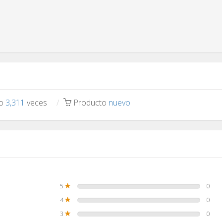
to
3,311
veces
Producto
nuevo
5
0
4
0
3
0