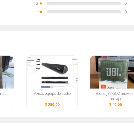
2
0
1
0
tátil
Vendo equipo de audio
Bocina JBL GO2 nueva e
au caja
$ 250.00
$ 40.00