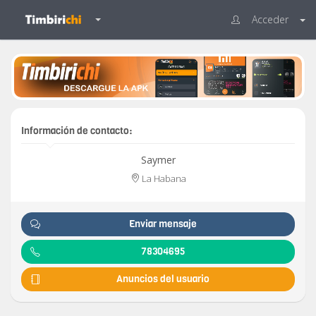
Acceder
Información de contacto:
Saymer
La Habana
Enviar mensaje
78304695
Anuncios del usuario