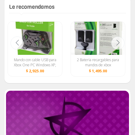
Le recomendamos
Mando con cable USB para
2 Bateria recargables para
Xbox One PC Windows XP,
mandos de xbox
7, 8, 10 Joystick Green Line
360+cargador videos juegos
$ 2,925.00
$ 1,495.00