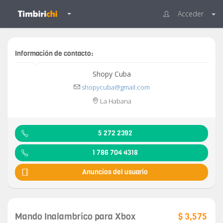
Acceder
Información de contacto:
Shopy Cuba
shopycuba@gmail.com
La Habana
5 272 2392
1 786 704 4318
Anuncios del usuario
Mando Inalambrico para Xbox
$ 3,575