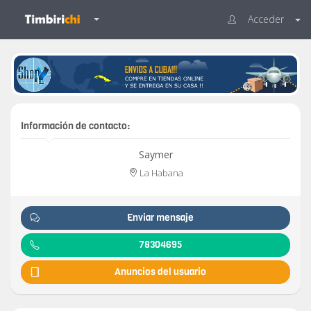
Acceder
Información de contacto:
Saymer
La Habana
Enviar mensaje
78304695
Anuncios del usuario