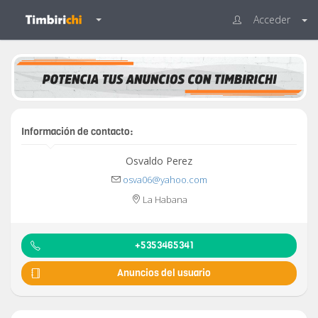
Acceder
Información de contacto:
Osvaldo Perez
osva06@yahoo.com
La Habana
+5353465341
Anuncios del usuario