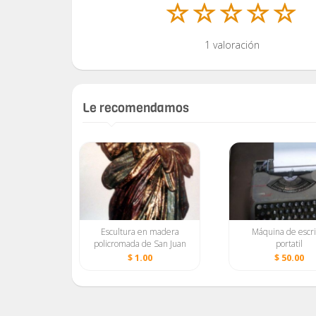
1 valoración
Le recomendamos
orcelana
Escultura en madera
Máquina de escri
a
policromada de San Juan
portatil
Evangelista del siglo XVIII.
00
$ 1.00
$ 50.00