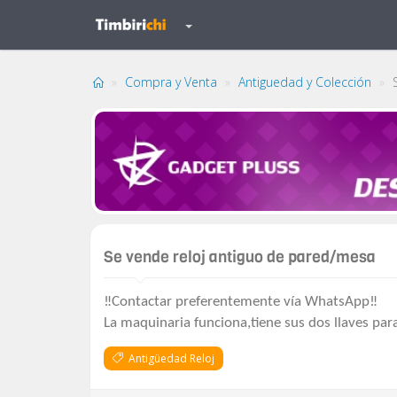
Compra y Venta
Antiguedad y Colección
S
Se vende reloj antiguo de pared/mesa
‼️Contactar preferentemente vía WhatsApp‼️
La maquinaria funciona,tiene sus dos llaves par
Antigüedad Reloj