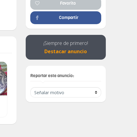
Favorito
Compartir
¡Siempre de primero!
Destacar anuncio
Reportar este anuncio:
Escultura en madera
Máquina de escribir
policromada de San Juan
portatil
Evangelista del siglo XVIII.
$ 1.00
$ 50.00