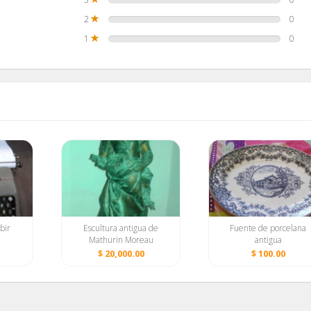
2
0
1
0
bir
Escultura antigua de
Fuente de porcelana
Mathurin Moreau
antigua
$ 20,000.00
$ 100.00