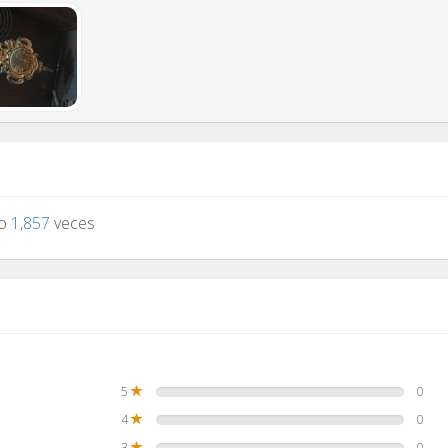
to
1,857
veces
5
0
4
0
3
0