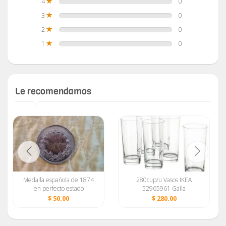
4
0
3
0
2
0
1
0
Le recomendamos
Medalla española de 1874
280cup/u Vasos IKEA
en perfecto estado
52965961 Galia
$ 50.00
$ 280.00