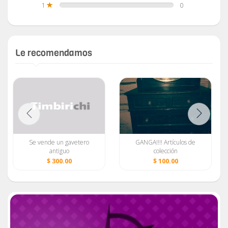
1
0
Le recomendamos
Se vende un gavetero
GANGA!!!! Artículos de
antiguo
colección
$ 300.00
$ 100.00