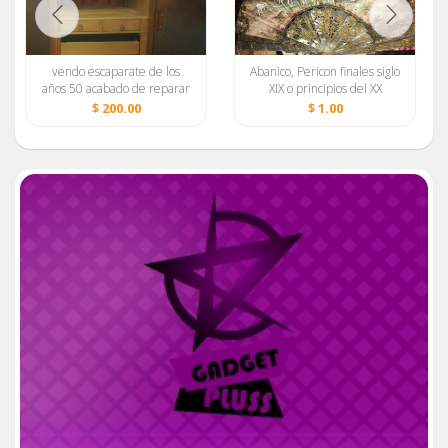
vendo escaparate de los
Abanico, Pericon finales siglo
años 50 acabado de reparar
XIX o principios del XX
$ 200.00
$ 1.00