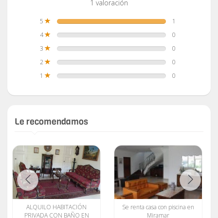
1 valoración
5
1
4
0
3
0
2
0
1
0
Le recomendamos
ALQUILO HABITACIÓN
Se renta casa con piscina en
PRIVADA CON BAÑO EN
Miramar