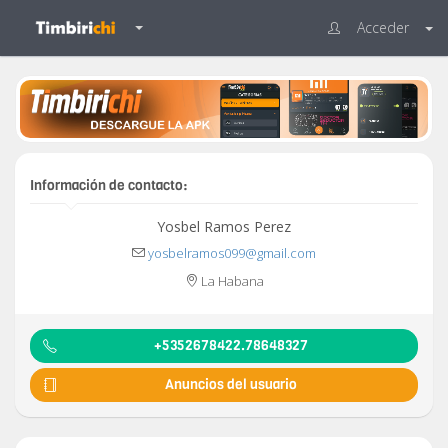
Acceder
Información de contacto:
Yosbel Ramos Perez
yosbelramos099@gmail.com
La Habana
+5352678422.78648327
Anuncios del usuario