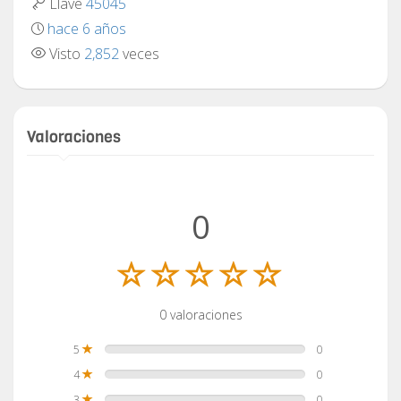
Llave
45045
hace 6 años
Visto
2,852
veces
Valoraciones
0
0 valoraciones
5
0
4
0
3
0