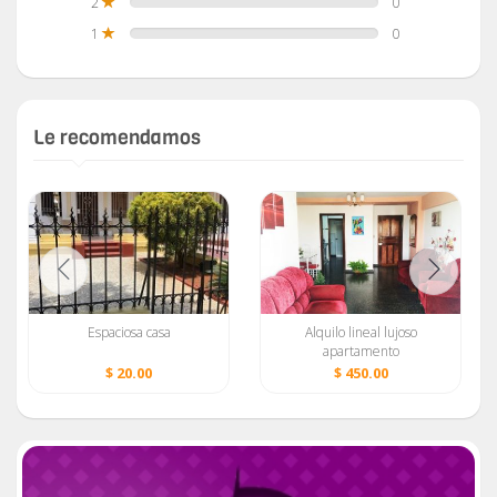
2
0
1
0
Le recomendamos
Espaciosa casa
Alquilo lineal lujoso
apartamento
independiente y céntrico
$ 20.00
$ 450.00
en el Vedado