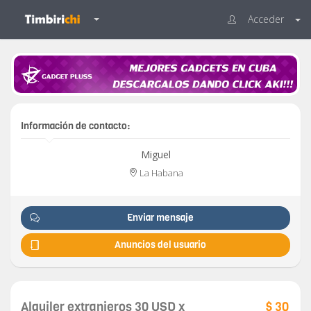
Acceder
Información de contacto:
Miguel
La Habana
Enviar mensaje
Anuncios del usuario
Alquiler extranjeros 30 USD x
$ 30