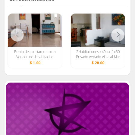
Renta de apartamento en
2Habitaciones x40cuc 1x30
Vedado de 1 habitacion
Privado Vedado Vista al Mar
78377379-58415724
$ 1.00
$ 20.00