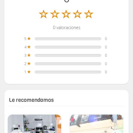
0 valoraciones
5
0
4
0
3
0
2
0
1
0
Le recomendamos