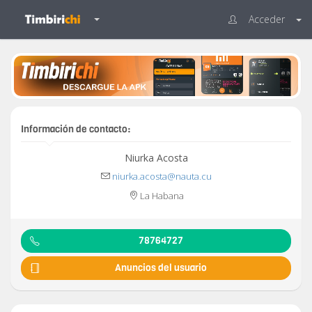
Acceder
Información de contacto:
Niurka Acosta
niurka.acosta@nauta.cu
La Habana
78764727
Anuncios del usuario