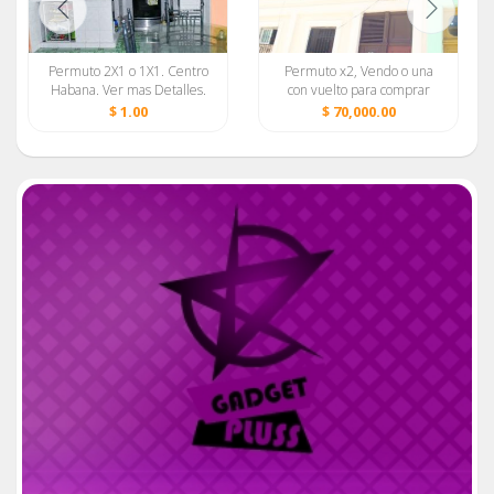
Permuto 2X1 o 1X1. Centro
Permuto x2, Vendo o una
Habana. Ver mas Detalles.
con vuelto para comprar
78787466 Ada Mari
otra
$ 1.00
$ 70,000.00