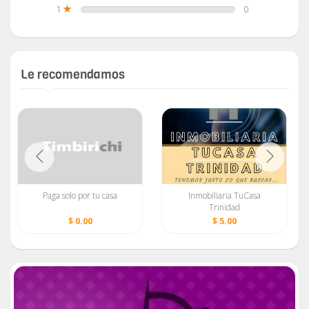
1
0
Le recomendamos
Paga solo por tu casa
Inmobiliaria TuCasa
Trinidad
$ 0.00
$ 5.00