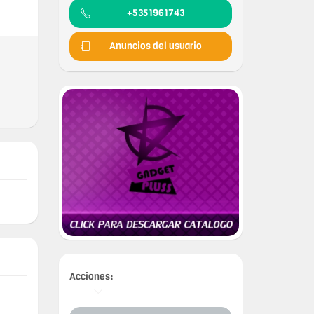
+5351961743
Anuncios del usuario
Acciones: