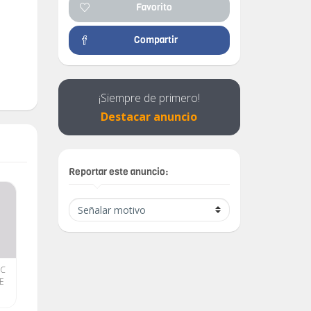
Favorito
Compartir
¡Siempre de primero!
Destacar anuncio
Reportar este anuncio:
UC
Alquiler de csa grnade en
!!!!Guanabo Oferton cerca
E
Guanabo
de la playa y con
piscina.Vamos a disfrutar
$ 0.00
$ 0.00
en familia