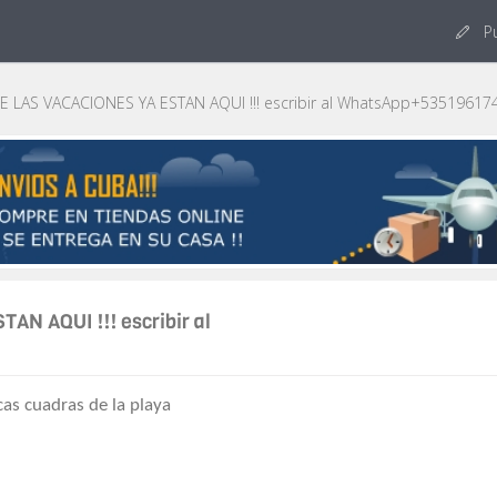
Pu
E LAS VACACIONES YA ESTAN AQUI !!! escribir al WhatsApp+53519617
N AQUI !!! escribir al
as cuadras de la playa