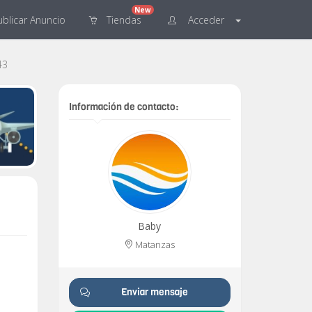
New
blicar
Anuncio
Tiendas
Acceder
43
Información de contacto:
Baby
Matanzas
Enviar mensaje