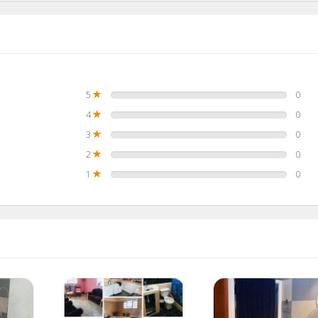
5
0
4
0
3
0
2
0
1
0