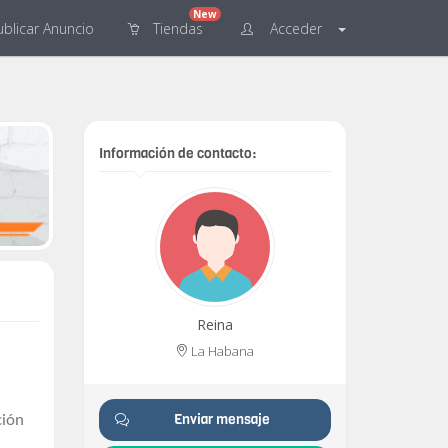
New
blicar
Anuncio
Tiendas
Acceder
Información de contacto:
Reina
La Habana
Enviar mensaje
ción