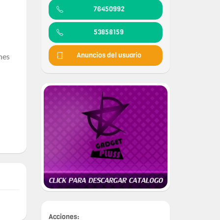
76450992
53858159
Anuncios del usuario
nes
Acciones: