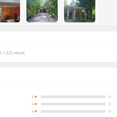
to
1,325
veces
5
0
4
0
3
0