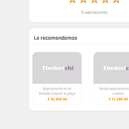
0 valoraciones
Le recomendamos
rmuta casa
Apartamento en el
Vendo apartamento
nde de 6
Vedado.Casa en la playa
cuartos
en Arroyo
0.00
$ 35,000.00
$ 11,000.00
jo