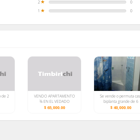
2
0
1
0
 de 2
VENDO APARTAMENTO
Se vende o permuta cas
¾ EN EL VEDADO
biplanta grande de 6
habitaciones en Arroyo
$ 65,000.00
$ 40,000.00
Naranjo