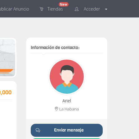
New
blicar
Anuncio
Tiendas
Acceder
Información de contacto:
0,000
Ariel
La Habana
Enviar mensaje