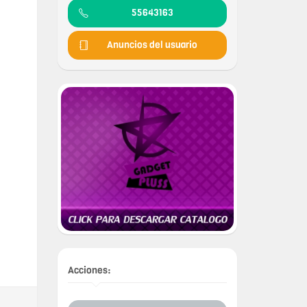
55643163
Anuncios del usuario
Acciones: