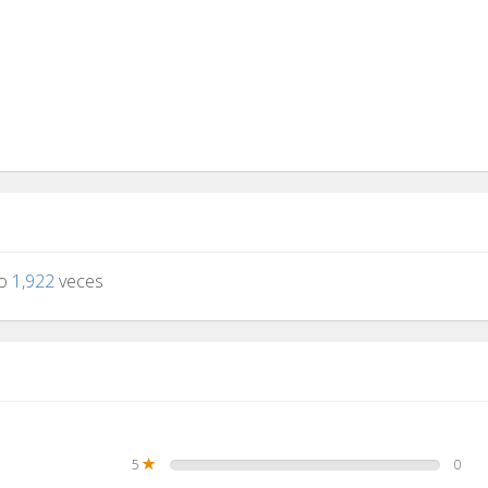
to
1,922
veces
5
0