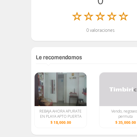
0
0 valoraciones
Le recomendamos
o 2/4
REBAJA AHORA APURATE
Vendo, negoseo
EN PLAYA APTO PUERTA
permuta
CALLE,1/4 GRANDE,2
0.00
$ 18,000.00
$ 35,000.00
BAÑOS