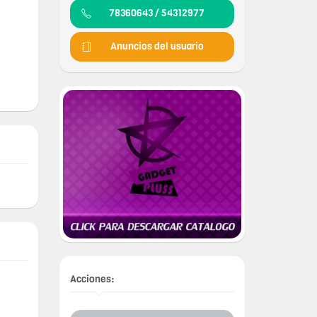
78360643 / 54312977
Anuncios del usuario
Acciones: