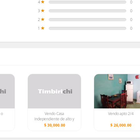
4
0
3
0
2
0
1
0
 o
Vendo Casa
Vendo apto 2/4
Independiente de alto y
bajo
$ 30,000.00
$ 26,000.00