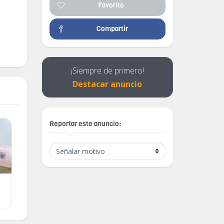
Favorito
Compartir
¡Siempre de primero!
Destacar anuncio
Reportar este anuncio:
REBAJA AHORA APURATE
Vendo, negoseo o
EN PLAYA APTO PUERTA
permuta
CALLE,1/4 GRANDE,2
$ 18,000.00
$ 35,000.00
BAÑOS