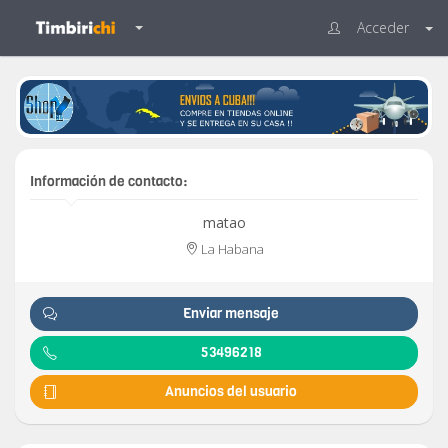
Acceder
Información de contacto:
matao
La Habana
Enviar mensaje
53496218
Anuncios del usuario