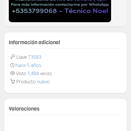
Información adicional
Llave
73583
hace 5 años
Visto
1,484
veces
Producto
nuevo
Valoraciones