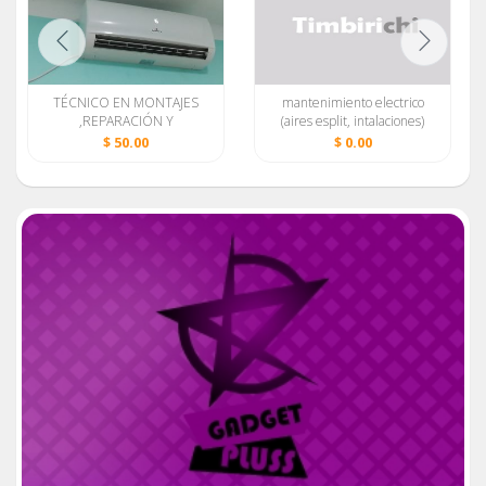
antenimiento//Refrigeracion//Clima//Split//Técnico
TÉCNICO EN MONTAJES
mantenimiento electrico
,REPARACIÓN Y
(aires esplit, intalaciones)
MANTENIMIENTOS a
$ 50.00
$ 0.00
EQUIPOS DE CLIMA
DIAMELL