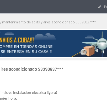
Pu
y mantenimiento de splits y aires acondicionado 53390837***
 aires acondicionado 53390837***
incluye instalacion electrica ligera)
quier hora.