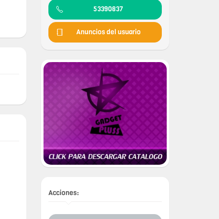
53390837
Anuncios del usuario
Acciones: