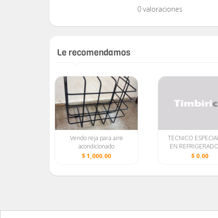
0 valoraciones
Le recomendamos
 para
Vendo reja para aire
TECNICO ESPECIA
igeradores
acondicionado
EN REFRIGERAD
0
$ 1,000.00
$ 0.00