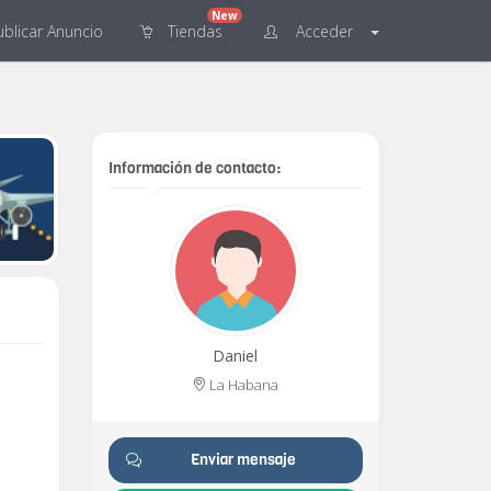
New
blicar
Anuncio
Tiendas
Acceder
Información de contacto:
Daniel
La Habana
Enviar mensaje