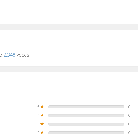
to
2,348
veces
5
0
4
0
3
0
2
0