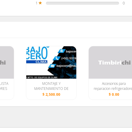
1
0
LISTA
MONTAJE Y
Accesorios para
ORES
MANTENIMIENTO DE
reparacion refrigerador
SPLIT// BAJOCERO//
$ 2,500.00
$ 0.00