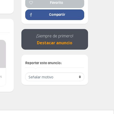
Favorito
Compartir
¡Siempre de primero!
Destacar anuncio
Reportar este anuncio:
Vendo reja para aire
TECNICO ESPECIALISTA
es
acondicionado
EN REFRIGERADORES
$ 1,000.00
$ 0.00