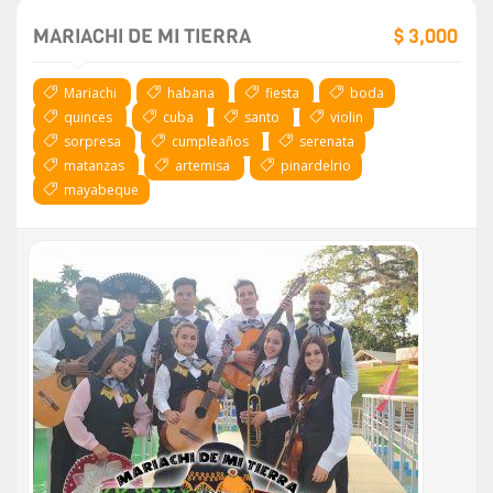
MARIACHI DE MI TIERRA
$ 3,000
Mariachi
habana
fiesta
boda
quinces
cuba
santo
violin
sorpresa
cumpleaños
serenata
matanzas
artemisa
pinardelrio
mayabeque