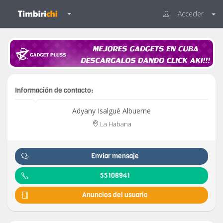
Acceder
Información de contacto:
Adyany Isalgué Albuerne
La Habana
Enviar mensaje
55108941
Anuncios del usuario