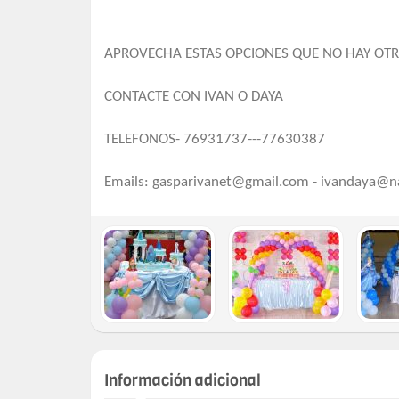
APROVECHA ESTAS OPCIONES QUE NO HAY OTR
CONTACTE CON IVAN O DAYA
TELEFONOS- 76931737---77630387
Emails:
gasparivanet@gmail.com
-
ivandaya@n
Información adicional