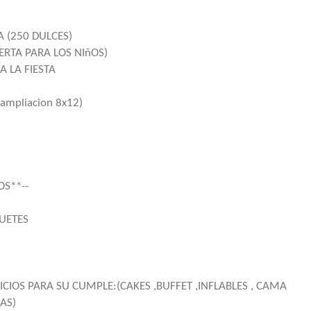
 (250 DULCES)
ERTA PARA LOS NIñOS)
 LA FIESTA
ampliacion 8x12)
OS**--
UETES
IOS PARA SU CUMPLE:(CAKES ,BUFFET ,INFLABLES , CAMA
AS)