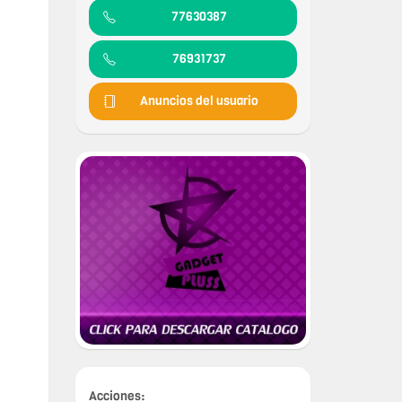
77630387
76931737
Anuncios del usuario
Acciones: