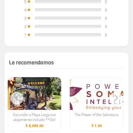
5
0
4
0
3
0
2
0
1
0
Le recomendamos
Excursión a Playa Larga con
The Power of the Sabrosura
alojamiento incluido **Del
23 al 25 de julio**
$ 6,000.00
$ 1.00