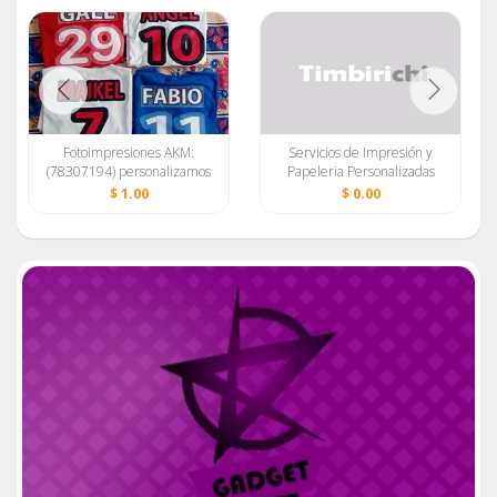
Fotoimpresiones AKM:
Servicios de Impresión y
(78307194) personalizamos
Papeleria Personalizadas
sus ideas en cerámica, textil
$ 1.00
$ 0.00
y o